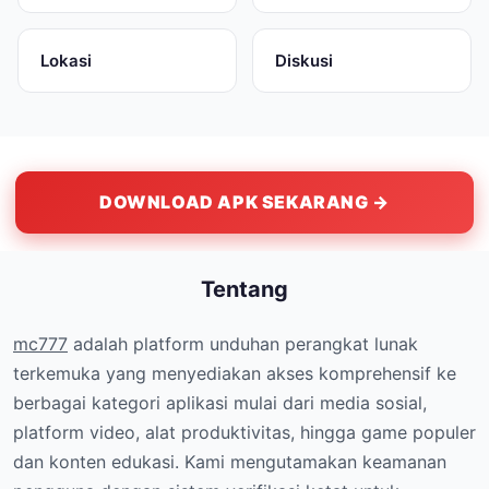
Lokasi
Diskusi
DOWNLOAD APK SEKARANG →
Tentang
mc777
adalah platform unduhan perangkat lunak
terkemuka yang menyediakan akses komprehensif ke
berbagai kategori aplikasi mulai dari media sosial,
platform video, alat produktivitas, hingga game populer
dan konten edukasi. Kami mengutamakan keamanan