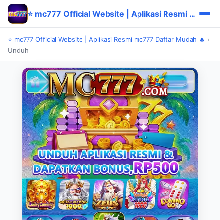
⭐ mc777 Official Website | Aplikasi Resmi mc777 Daftar Mudah 🔥
⭐ mc777 Official Website | Aplikasi Resmi mc777 Daftar Mudah 🔥
›
Unduh