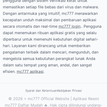
pengguna dengan sistem verifikasi ketat untuk
memastikan setiap file bebas dari virus dan malware.
Dengan antarmuka yang intuitif, mc777 menawarkan
kecepatan unduh maksimal dan pembaruan aplikasi
secara otomatis dan real-time
mc777 login
.. Pengguna
dapat menemukan ribuan aplikasi gratis yang selalu
diperbarui untuk memenuhi kebutuhan digital sehari-
hari. Layanan kami dirancang untuk memberikan
pengalaman terbaik dalam mencari, mengunduh, dan
mengelola semua kebutuhan perangkat lunak Anda
dalam satu tempat yang aman, andal, dan sangat
efisien.
mc777 aplikasi
.
Syarat dan Ketentuan
Kebijakan Privasi
© 2026 ⭐ mc777 Official Website | Aplikasi Resmi
mc777 Daftar Mudah 🔥. Hak cipta dilindungi undang-