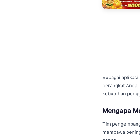
Sebagai aplikasi
perangkat Anda.
kebutuhan pengg
Mengapa Me
Tim pengembang 
membawa peningka