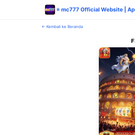
⭐ mc777 Official Website | A
← Kembali ke Beranda
F