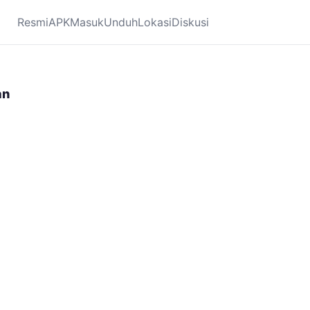
Resmi
APK
Masuk
Unduh
Lokasi
Diskusi
an