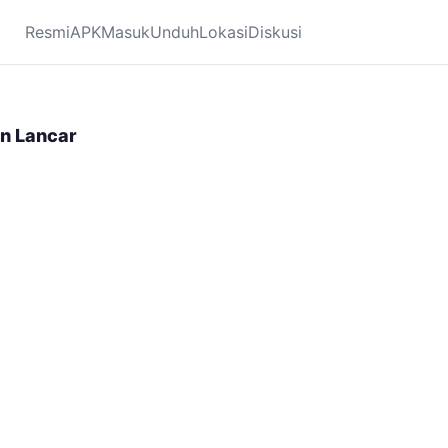
Resmi
APK
Masuk
Unduh
Lokasi
Diskusi
n Lancar