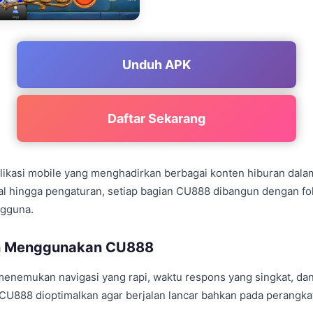
Unduh APK
Daftar Sekarang
ikasi mobile yang menghadirkan berbagai konten hiburan dalam
al hingga pengaturan, setiap bagian CU888 dibangun dengan f
gguna.
n Menggunakan CU888
enemukan navigasi yang rapi, waktu respons yang singkat, dan
CU888 dioptimalkan agar berjalan lancar bahkan pada perangka