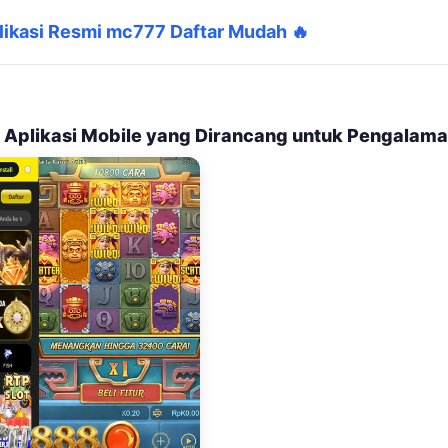
plikasi Resmi mc777 Daftar Mudah 🔥
 Aplikasi Mobile yang Dirancang untuk Pengalama