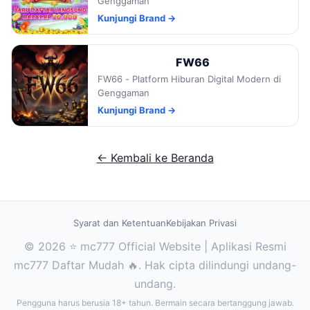
Genggaman
Kunjungi Brand →
FW66
FW66 - Platform Hiburan Digital Modern di
Genggaman
Kunjungi Brand →
← Kembali ke Beranda
Syarat dan Ketentuan
Kebijakan Privasi
© 2026 ⭐ mc777 Official Website | Aplikasi Resmi
mc777 Daftar Mudah 🔥. Hak cipta dilindungi undang-
undang.
Pengguna harus berusia 18+ tahun. Bermain secara bertanggung jawab.