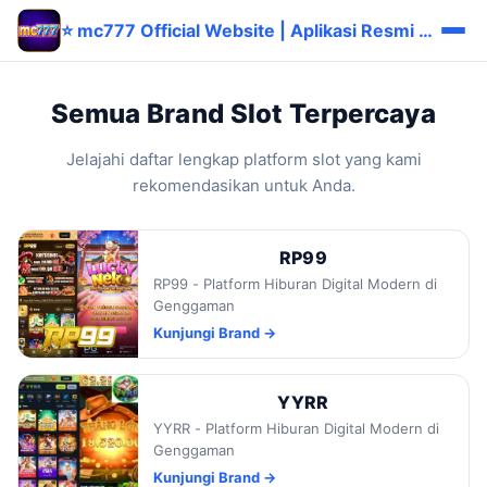
⭐ mc777 Official Website | Aplikasi Resmi mc777 Daftar Mudah 🔥
Semua Brand Slot Terpercaya
Jelajahi daftar lengkap platform slot yang kami
rekomendasikan untuk Anda.
RP99
RP99 - Platform Hiburan Digital Modern di
Genggaman
Kunjungi Brand →
YYRR
YYRR - Platform Hiburan Digital Modern di
Genggaman
Kunjungi Brand →