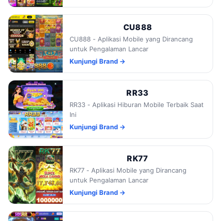
CU888
CU888 - Aplikasi Mobile yang Dirancang
untuk Pengalaman Lancar
Kunjungi Brand →
RR33
RR33 - Aplikasi Hiburan Mobile Terbaik Saat
Ini
Kunjungi Brand →
RK77
RK77 - Aplikasi Mobile yang Dirancang
untuk Pengalaman Lancar
Kunjungi Brand →