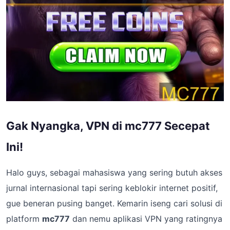
Gak Nyangka, VPN di mc777 Secepat
Ini!
Halo guys, sebagai mahasiswa yang sering butuh akses
jurnal internasional tapi sering keblokir internet positif,
gue beneran pusing banget. Kemarin iseng cari solusi di
platform
mc777
dan nemu aplikasi VPN yang ratingnya