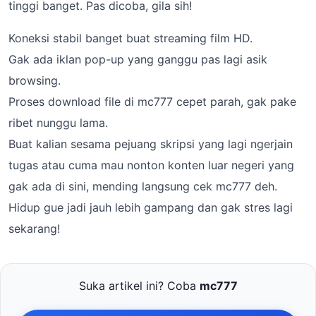
tinggi banget. Pas dicoba, gila sih!
Koneksi stabil banget buat streaming film HD.
Gak ada iklan pop-up yang ganggu pas lagi asik
browsing.
Proses download file di mc777 cepet parah, gak pake
ribet nunggu lama.
Buat kalian sesama pejuang skripsi yang lagi ngerjain
tugas atau cuma mau nonton konten luar negeri yang
gak ada di sini, mending langsung cek mc777 deh.
Hidup gue jadi jauh lebih gampang dan gak stres lagi
sekarang!
Suka artikel ini? Coba
mc777