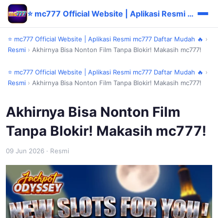
⭐ mc777 Official Website | Aplikasi Resmi mc777 Daftar Mudah 🔥
⭐ mc777 Official Website | Aplikasi Resmi mc777 Daftar Mudah 🔥
›
Resmi
›
Akhirnya Bisa Nonton Film Tanpa Blokir! Makasih mc777!
⭐ mc777 Official Website | Aplikasi Resmi mc777 Daftar Mudah 🔥
›
Resmi
›
Akhirnya Bisa Nonton Film Tanpa Blokir! Makasih mc777!
Akhirnya Bisa Nonton Film
Tanpa Blokir! Makasih mc777!
09 Jun 2026
· Resmi